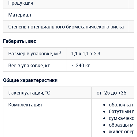
Продукция
Г
Материал
Степень потенциального биомеханического риска
R
Габариты, вес
3
Размер в упаковке, м.
1,1 х 1,1 х 2,3
Вес в упаковке, кг.
~ 240 кг.
Общие характеристики
t эксплуатации, °C
от -25 до +35
Комплектация
оболочка п
батутный ве
сумка-чехол
образцы ма
жилет опер