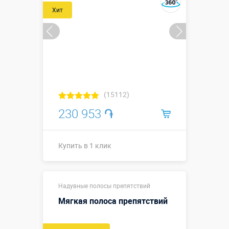
Хит
(15112)
230 953 ֏
Купить в 1 клик
Высота - 2,4
Надувные полосы препятствий
м; подиум
-1х1 м;
Мягкая полоса препятствий
внутренний
размер
Размеры, м:
экрана для