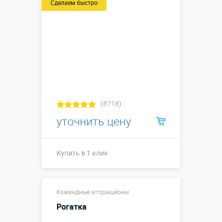
Сделаем быстро
ракеты -
0,5х0,5 м;
длина бомбы
0,7 м.
Больше деталей →
Смотреть видео
Купить в 1 клик
(8718)
уточнить цену
Купить в 1 клик
Купить в 1 клик
Командные аттракционы
Рогатка