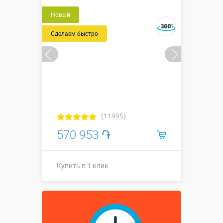
Новый
Сделаем быстро
(11995)
570 953 ֏
Купить в 1 клик
рогатка с
Размеры, м:
подиумом 2 х
1 х 1,8 м