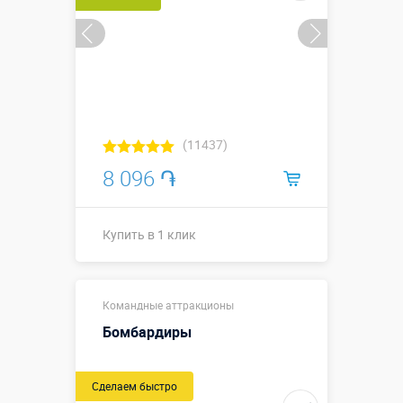
(11437)
8 096 ֏
Купить в 1 клик
Купить в 1 клик
Командные аттракционы
Бомбардиры
Новый
Сделаем быстро