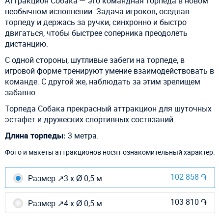
Аттракцион Собака — это командная торпеда в новом
необычном исполнении. Задача игроков, оседлав
торпеду и держась за ручки, синхронно и быстро
двигаться, чтобы быстрее соперника преодолеть
дистанцию.
С одной стороны, шутливые забеги на торпеде, в
игровой форме тренируют умение взаимодействовать в
команде. С другой же, наблюдать за этим зрелищем
забавно.
Торпеда Собака прекрасный аттракцион для шуточных
эстафет и дружеских спортивных состязаний.
Длина торпеды:
3 метра.
Фото и макеты аттракционов носят ознакомительный характер.
102 858 ֏
Размер ↗3 х Ø 0,5 м
103 810 ֏
Размер ↗4 х Ø 0,5 м