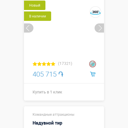
Новый
В наличии
(17321)
405 715 ֏
Купить в 1 клик
Длина 2,5 м,
Командные аттракционы
ширина 0,8
Размеры, м:
м, высота 2,7
Надувной тир
м, ⌀ мишени