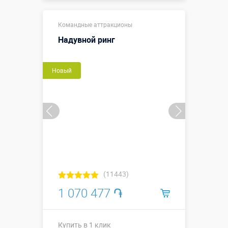
Длина ↗4.1 х
Командные аттракционы
ширина ↔4,1
Размеры, м:
х высота ↕2,0
Надувной ринг
м.
Больше деталей →
Новый
Смотреть видео
Купить в 1 клик
(11443)
1 070 477 ֏
Купить в 1 клик