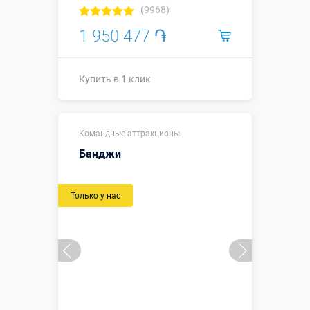
(9968)
1 950 477 ֏
Купить в 1 клик
↗5 х ↔4 м
Размеры, м:
Командные аттракционы
↕2,2 м.
Банджи
Больше деталей →
Только у нас
Купить в 1 клик