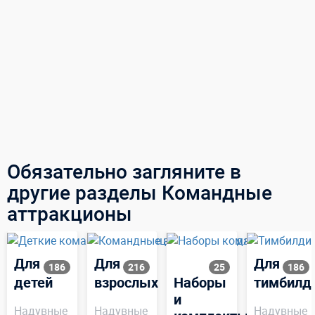
Обязательно загляните в
другие разделы Командные
аттракционы
Для
Для
Для
186
216
25
186
детей
взрослых
Наборы
тимбилд
и
Надувные
Надувные
Надувные