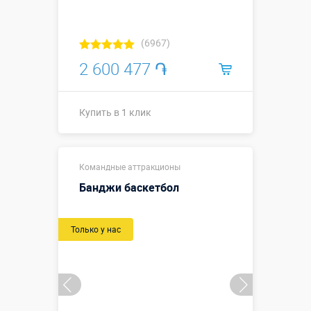
(6967)
2 600 477 ֏
Купить в 1 клик
12 х 6,5 х 2,1
Размеры, м:
Командные аттракционы
м
Банджи баскетбол
Больше деталей →
Только у нас
Купить в 1 клик