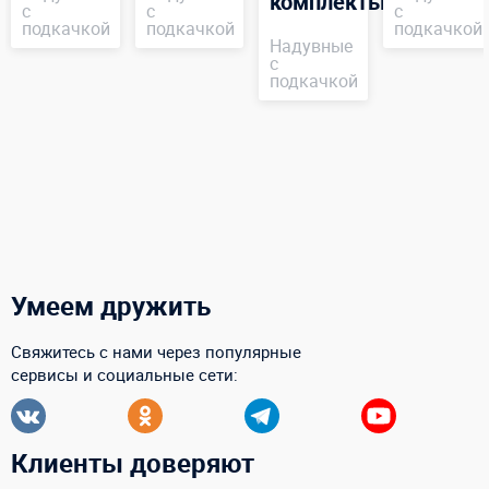
комплекты
с
с
с
подкачкой
подкачкой
подкачкой
Надувные
с
подкачкой
Умеем дружить
Свяжитесь с нами через популярные
сервисы и социальные сети:
Клиенты доверяют