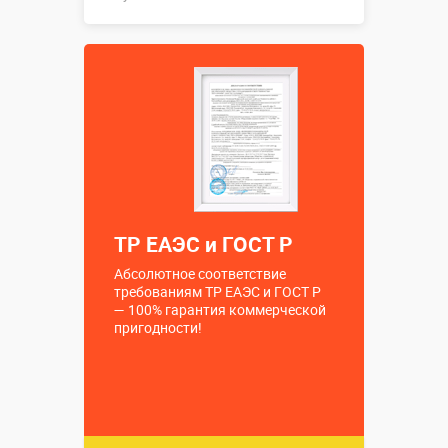
↗4,1 х ↔4,1 х
Размеры, м:
↕2 м.
Больше деталей →
Купить в 1 клик
ТР ЕАЭС и ГОСТ Р
Абсолютное соответствие
требованиям ТР ЕАЭС и ГОСТ Р
— 100% гарантия коммерческой
пригодности!