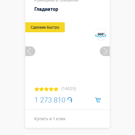
Командные аттракционы
↔5,1 х ↗2,6 х
↕3,35 м. Без
Гладиатор
Размеры, м:
листьев –
↔3,55(2,25) х
↗0,65 х ↕3,35
Сделаем быстро
м
Больше деталей →
Смотреть видео
Купить в 1 клик
(14525)
1 273 810 ֏
Купить в 1 клик