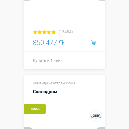
(13484)
850 477 ֏
Купить в 1 клик
3,6 х 3,6 х 0,4
Размеры, м:
Командные аттракционы
м
Скалодром
Больше деталей →
Новый
Купить в 1 клик