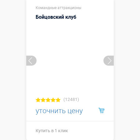
5,5 х 5 х 1
Командные аттракционы
(без бортов)
Размеры, м:
5,5 х 5 х 1 (с
Бойцовский клуб
бортами)
Больше деталей →
Смотреть видео
Купить в 1 клик
(12481)
уточнить цену
Купить в 1 клик