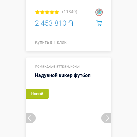
(11849)
2 453 810 ֏
Купить в 1 клик
Размеры, м:
8 х 4,6 х 2,1 м
Командные аттракционы
Больше деталей →
Надувной кикер футбол
Смотреть видео
Новый
Купить в 1 клик