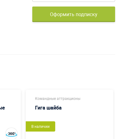
Оформить подписку
Командные аттракционы
Коман
ые
Гига шайба
Пенё
В наличии
В налич