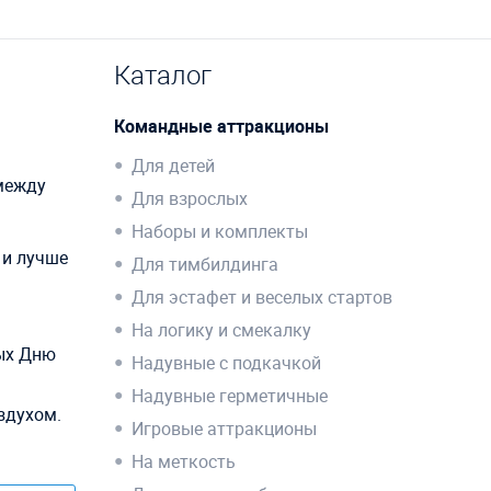
Каталог
Командные аттракционы
Для детей
 между
Для взрослых
Наборы и комплекты
 и лучше
Для тимбилдинга
Для эстафет и веселых стартов
На логику и смекалку
ных Дню
Надувные с подкачкой
Надувные герметичные
здухом.
Игровые аттракционы
На меткость