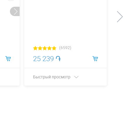
(6592)
25 239 ֏
26 
Быстрый просмотр
Быст