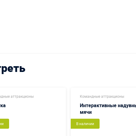
треть
дные аттракционы
Командные аттракционы
ука
Интерактивные надувн
мячи
ии
В наличии