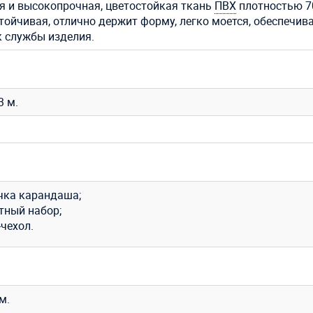
я и высокопрочная, цветостойкая ткань
ПВХ
плотностью 7
стойчивая, отлично держит форму, легко моется, обеспечив
к службы изделия.
,3 м.
чка карандаша;
тный набор;
чехол.
м.