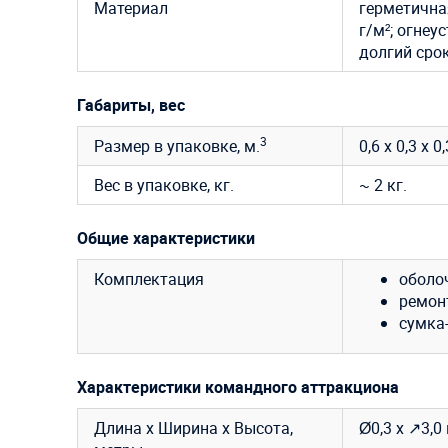
Материал
герметична
г/м²; огнеу
долгий сро
Габариты, вес
3
Размер в упаковке, м.
0,6 х 0,3 х 0
Вес в упаковке, кг.
~ 2 кг.
Общие характеристики
Комплектация
оболо
ремон
сумка-
Характеристики командного аттракциона
Длина х Ширина х Высота,
Ø0,3 х ↗3,0 