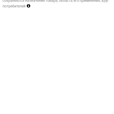
сохраняются назначение товара, область его применения, круг
потребителей