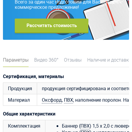
Всего за один час подготовим для Вас выгодное
коммерческое предложение!
Рассчитать стоимость
Параметры
Видео 360°
Отзывы
Наличие и доставка
Сертификация, материалы
Продукция
продукция сертифицирована и соответ
Материал
Оксфорд
,
ПВХ
; наполнение поролон. Нап
Общие характеристики
Комплектация
Баннер (
ПВХ
) 1,5 х 2,0 с лювер