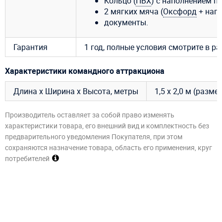
Кольцо (
ПВХ
) с наполнением п
2 мягких мяча (
Оксфорд
+ напо
документы.
Гарантия
1 год, полные условия смотрите в р
Характеристики командного аттракциона
Длина х Ширина х Высота, метры
1,5 х 2,0 м (разме
Производитель оставляет за собой право изменять
характеристики товара, его внешний вид и комплектность без
предварительного уведомления Покупателя, при этом
сохраняются назначение товара, область его применения, круг
потребителей