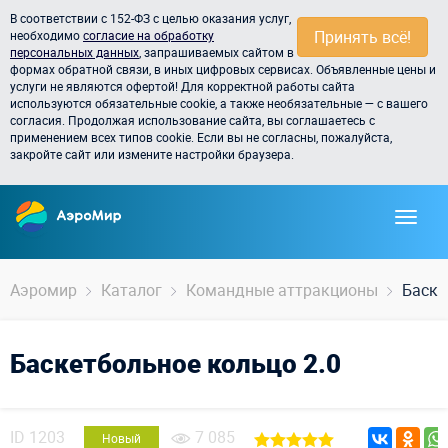
В соответствии с 152-ФЗ с целью оказания услуг,
Принять всё!
необходимо
согласие на обработку
персональных данных
, запрашиваемых сайтом в
формах обратной связи, в иных цифровых сервисах. Объявленные цены и
услуги не являются офертой! Для корректной работы сайта
используются обязательные cookie, а также необязательные — с вашего
согласия. Продолжая использование сайта, вы соглашаетесь с
применением всех типов cookie. Если вы не согласны, пожалуйста,
закройте сайт или измените настройки браузера.
Аэромир
Каталог
Командные аттракционы
Баске
Баскетбольное кольцо 2.0
ID
1203
7 085
Новый