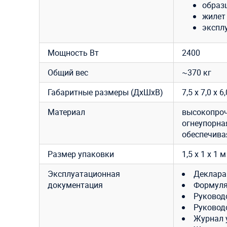
образ
жилет
экспл
Мощность Вт
2400
Общий вес
~370 кг
Габаритные размеры (ДхШхВ)
7,5 х 7,0 х 6
Материал
высокопроч
огнеупорная
обеспечива
Размер упаковки
1,5 x 1 x 1 м
Эксплуатационная
Деклара
документация
Формуля
Руковод
Руковод
Журнал 