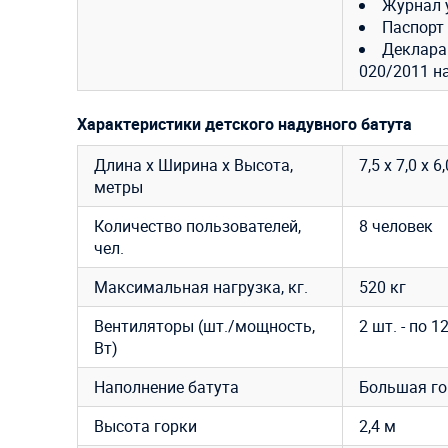
Журнал 
Паспорт
Декларац
020/2011 н
Характеристики детского надувного батута
Длина х Ширина х Высота,
7,5 х 7,0 х 6
метры
Количество пользователей,
8 человек
чел.
Максимальная нагрузка, кг.
520 кг
Вентиляторы (шт./мощность,
2 шт. - по 1
Вт)
Наполнение батута
Большая го
Высота горки
2,4 м