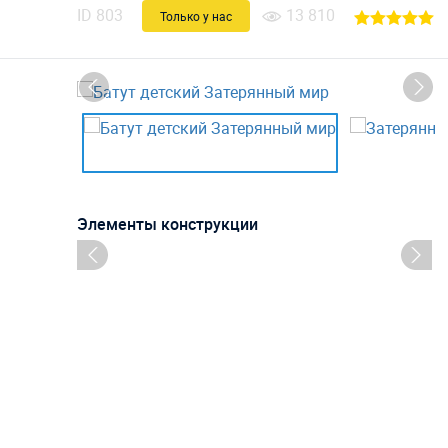
ID
803
13 810
Только у нас
Элементы конструкции