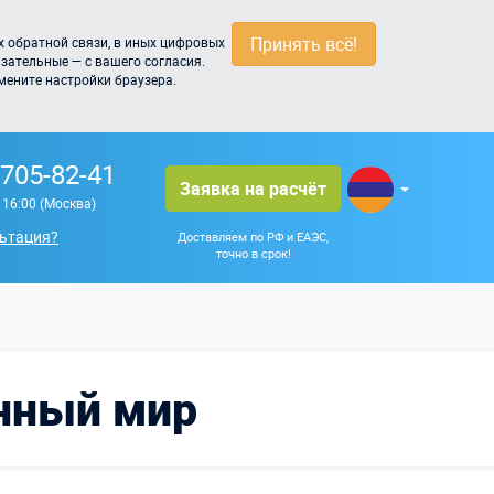
Принять всё!
 обратной связи, в иных цифровых
зательные — с вашего согласия.
мените настройки браузера.
 705-82-41
Заявка на расчёт
о 16:00 (Москва)
ьтация?
Доставляем по РФ и ЕАЭС,
точно в срок!
янный мир