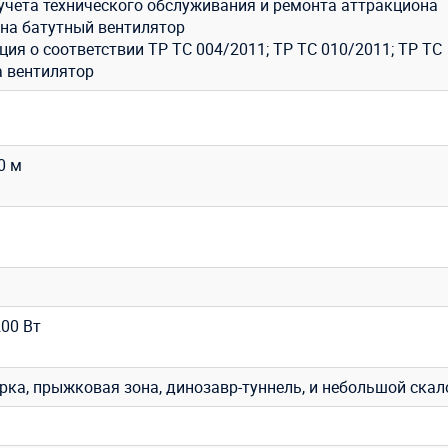
учета технического обслуживания и ремонта аттракциона
 на батутный вентилятор
ия о соответствии ТР ТС 004/2011; ТР ТС 010/2011; ТР ТС
а вентилятор
,0 м
200 Вт
рка, прыжковая зона, динозавр-туннель, и небольшой ска