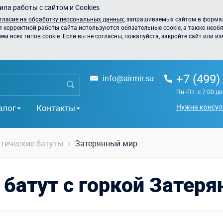
ла работы с сайтом и Cookies
гласие на обработку персональных данных
, запрашиваемых сайтом в формах
я корректной работы сайта используются обязательные cookie, а также необя
 всех типов cookie. Если вы не согласны, пожалуйста, закройте сайт или из
+7 (499)
info@airmir.su
Пн.-Пт. с 7:00 д
алог
Контакты
Нужна консул
тические батуты
Затерянный мир
батут с горкой Затер