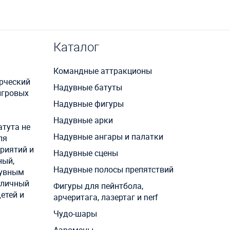
Каталог
Командные аттракционы
рческий
Надувные батуты
игровых
Надувные фигуры
Надувные арки
атута не
Надувные ангары и палатки
ля
приятий и
Надувные сцены
ный,
Надувные полосы препятствий
дувным
тличный
Фигуры для пейнтбола,
етей и
арчеритага, лазертаг и nerf
Чудо-шары