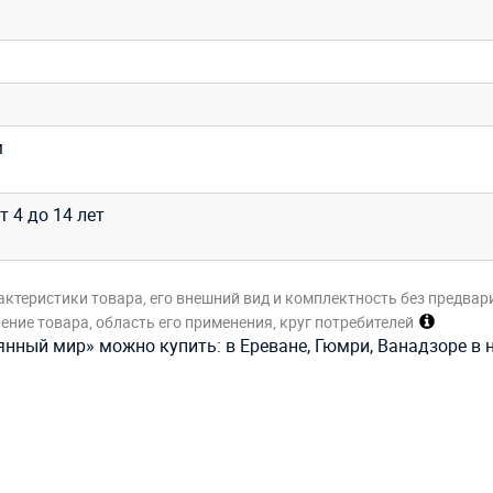
м
т 4 до 14 лет
актеристики товара, его внешний вид и комплектность без предвар
ние товара, область его применения, круг потребителей
янный мир» можно купить: в Ереване, Гюмри, Ванадзоре в 