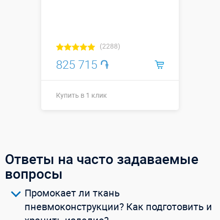
(2288)
825 715 ֏
Купить в 1 клик
7,5 х 5,0 х 3,8
м (внешние
размеры);
Ответы на часто задаваемые
Размеры, м:
5,0 х 4,0 х 2,6
м
вопросы
(внутренние
размеры)
Промокает ли ткань
Больше деталей →
пневмоконструкции? Как подготовить и