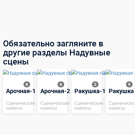
Обязательно загляните в
другие разделы Надувные
сцены
8
6
2
9
Арочная-1
Арочная-2
Ракушка-1
Ракушка
Сценические
Сценические
Сценические
Сценически
навесы
навесы
навесы
навесы