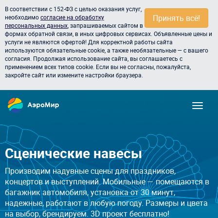
В соответствии с 152-ФЗ с целью оказания услуг,
Принять всё!
необходимо
согласие на обработку
персональных данных
, запрашиваемых сайтом в
формах обратной связи, в иных цифровых сервисах. Объявленные цены и
услуги не являются офертой! Для корректной работы сайта
используются обязательные cookie, а также необязательные — с вашего
согласия. Продолжая использование сайта, вы соглашаетесь с
применением всех типов cookie. Если вы не согласны, пожалуйста,
закройте сайт или измените настройки браузера.
Сценические навесы
Производим надувные сцены для праздников,
концертов и выступлений. Мобильные — помещаются в
багажник автомобиля, установка от 30 минут,
надежные, работают в любую погоду. Размеры и цвета
на выбор, брендируем. 3D проект бесплатно!