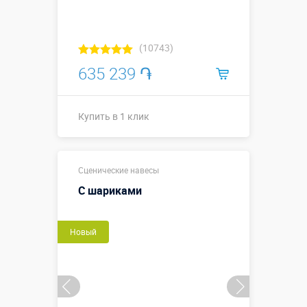
(10743)
635 239 ֏
Купить в 1 клик
Оксфорд
Размеры, м:
Сценические навесы
300D ↔6 х
↗3 х ↕3 м
С шариками
Больше деталей →
Новый
Купить в 1 клик