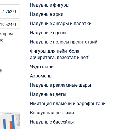
Надувные фигуры
4 762 ֏
Надувные арки
Надувные ангары и палатки
19 524 ֏
Надувные сцены
екором.
но!
Надувные полосы препятствий
Фигуры для пейнтбола,
арчеритага, лазертаг и nerf
Чудо-шары
Аэромены
Надувные рекламные шары
Надувные цветы
Имитация пламени и аэрофонтаны
Воздушная реклама
Надувные бассейны