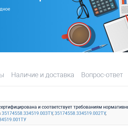
одное
вы
Наличие и доставка
Вопрос-ответ
сертифицирована и соответствует требованиям нормативн
в
35174558.334519.003ТУ
,
35174558.334519.002ТУ
,
34519.001ТУ