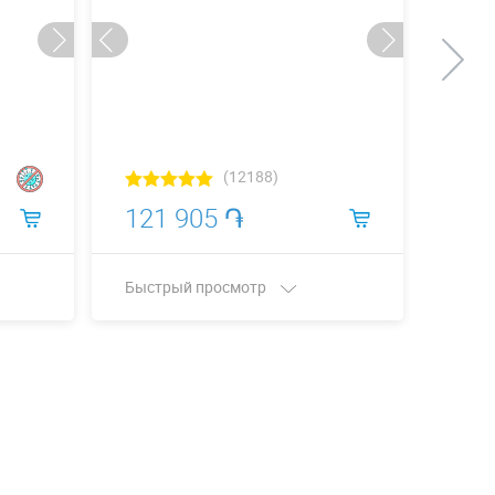
(12188)
121 905 ֏
56 
Быстрый просмотр
Быст