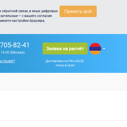
Принять всё!
 обратной связи, в иных цифровых
зательные — с вашего согласия.
мените настройки браузера.
 705-82-41
Заявка на расчёт
о 16:00 (Москва)
ьтация?
Доставляем по РФ и ЕАЭС,
точно в срок!