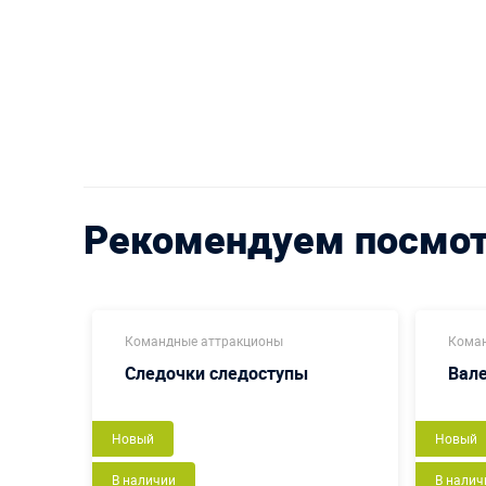
Рекомендуем посмо
Командные аттракционы
Коман
Следочки следоступы
Вал
Новый
Новый
В наличии
В налич