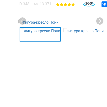
ID
348
13 371