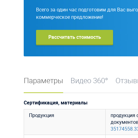
Всего за один час подготовим для Вас выг
коммерческое предложение!
Рассчитать стоимость
Параметры
Видео 360°
Отзы
Сертификация, материалы
Продукция
продукция 
документо
35174558.3