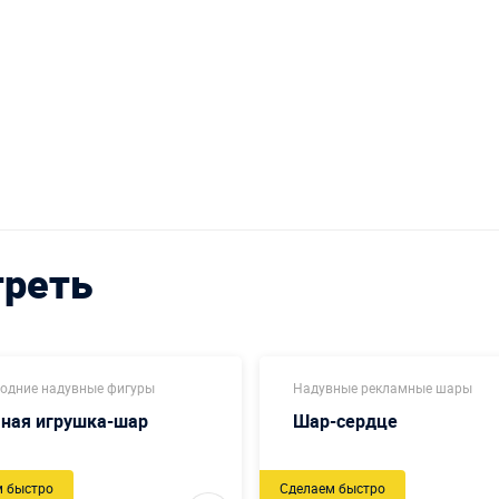
треть
одние надувные фигуры
Надувные рекламные шары
чная игрушка-шар
Шар-сердце
м быстро
Сделаем быстро