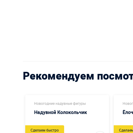
Рекомендуем посмо
Новогодние надувные фигуры
Новог
Надувной Колокольчик
Ёло
Сделаем быстро
Сделае