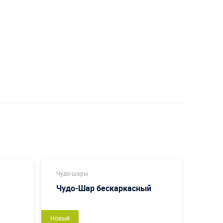
Чудо-шары
Надув
Чудо-Шар бескаркасный
Шар
Новый