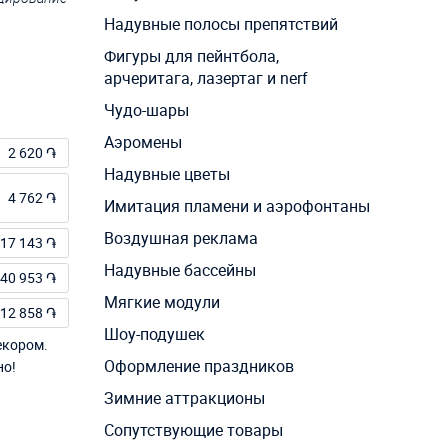
Надувные полосы препятствий
Фигуры для пейнтбола,
арчеритага, лазертаг и nerf
Чудо-шары
Аэромены
2 620 ֏
Надувные цветы
4 762 ֏
Имитация пламени и аэрофонтаны
Воздушная реклама
17 143 ֏
Надувные бассейны
40 953 ֏
Мягкие модули
12 858 ֏
Шоу-подушек
екором.
Оформление праздников
но!
Зимние аттракционы
Сопутствующие товары