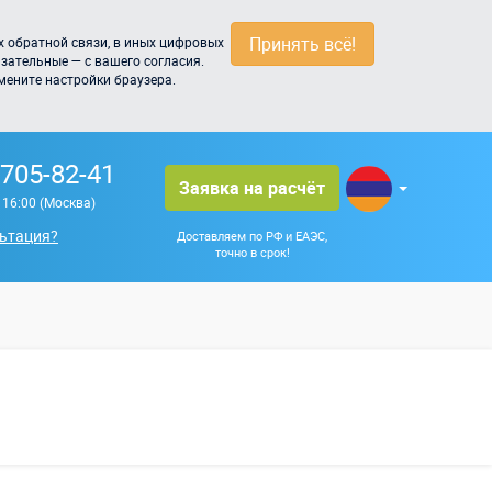
Принять всё!
 обратной связи, в иных цифровых
зательные — с вашего согласия.
мените настройки браузера.
 705-82-41
Заявка на расчёт
о 16:00 (Москва)
ьтация?
Доставляем по РФ и ЕАЭС,
точно в срок!