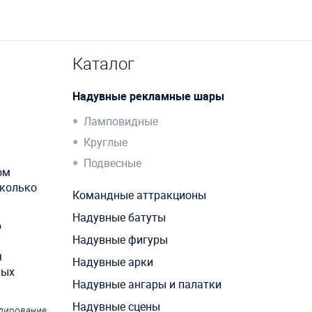
Каталог
Надувные рекламные шары
Ламповидные
Круглые
Подвесные
ом
сколько
Командные аттракционы
Надувные батуты
ю
Надувные фигуры
я
Надувные арки
ных
Надувные ангары и палатки
Надувные сцены
ндирование