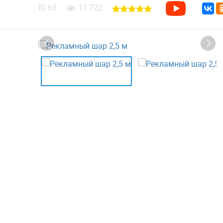
ID
63
11 722