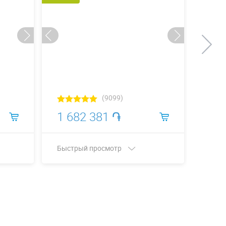
(9099)
1 682 381 ֏
153
Быстрый просмотр
Быст