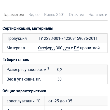
Параметры
Видео
Видео 360°
Отзывы
Наличие и 
Сертификация, материалы
Продукция
ТУ 2293-001-742309159676-2011
Материал
Оксфорд
300
ден
с
ПУ
пропиткой
Габариты, вес
3
Размер в упаковке, м.
0,2
Вес в упаковке, кг.
30
Общие характеристики
t эксплуатации, °C
от -25 до +35