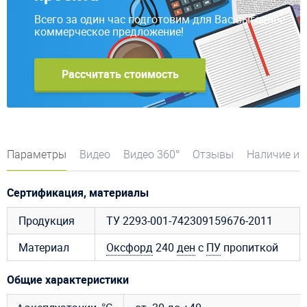
Всего за один час подготовим для Вас выгодное
коммерческое предложение!
Рассчитать стоимость
Параметры
Видео
Видео 360°
Отзывы
Наличие и 
Сертификация, материалы
Продукция
ТУ 2293-001-742309159676-2011
Материал
Оксфорд
240
ден
с
ПУ
пропиткой
Общие характеристики