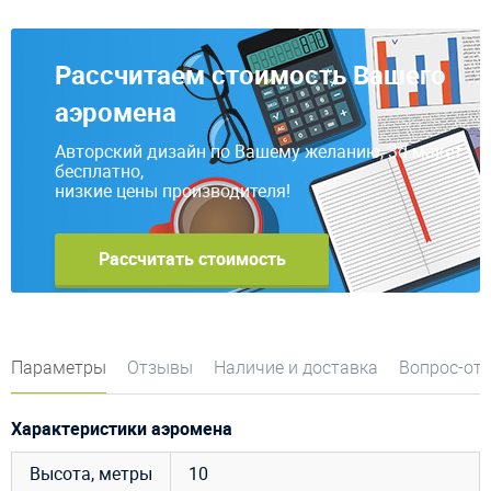
Рассчитаем стоимость Вашего
аэромена
Авторский дизайн по Вашему желанию, 3d макет
бесплатно,
низкие цены производителя!
Рассчитать стоимость
Параметры
Отзывы
Наличие и доставка
Вопрос-от
Характеристики аэромена
Высота, метры
10