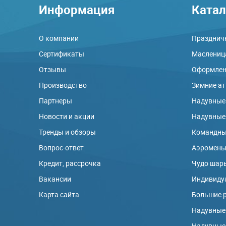
Информация
Катал
О компании
Праздничн
Сертификаты
Маслениц
Отзывы
Оформлени
Производство
Зимние а
Партнеры
Надувные
Новости и акции
Надувные
Тренды и обзоры
Командны
Вопрос-ответ
Аэромен
Кредит, рассрочка
Чудо шар
Вакансии
Индивиду
Карта сайта
Большие 
Надувные
Надувные