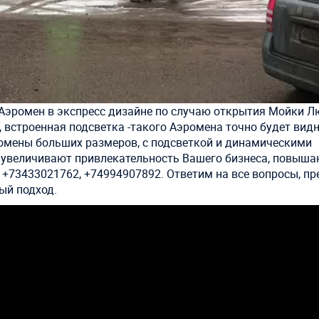
Аэромен в экспресс дизайне по случаю открытия Мойки Лю
, встроенная подсветка -такого Аэромена точно будет вид
ромены больших размеров, с подсветкой и динамическими
 увеличивают привлекательность Вашего бизнеса, повыша
☎️ +73433021762, +74994907892. Ответим на все вопросы, 
ый подход.