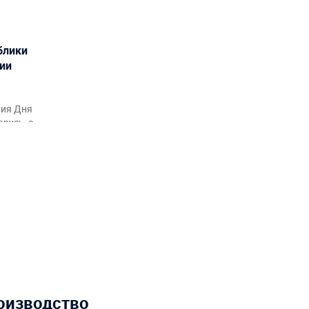
блики
ции
ния Дня
русь, а
рмления
акционов
оизводство