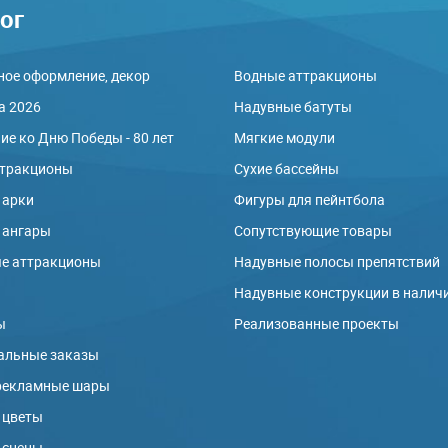
ог
ое оформление, декор
Водные аттракционы
а 2026
Надувные батуты
е ко Дню Победы - 80 лет
Мягкие модули
ттракционы
Сухие бассейны
 арки
Фигуры для пейнтбола
 ангары
Сопутствующие товары
е аттракционы
Надувные полосы препятствий
ы
Надувные конструкции в налич
ы
Реализованные проекты
альные заказы
рекламные шары
 цветы
 сцены