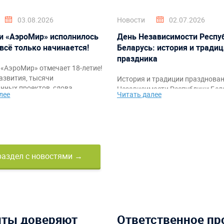
03.08.2026
Новости
02.07.2026
и «АэроМир» исполнилось
День Независимости Респу
 всё только начинается!
Беларусь: история и тради
праздника
«АэроМир» отмечает 18-летие!
азвития, тысячи
История и традиции празднова
нных проектов, слова
Независимости Республики Бела
лее
Читать далее
ости клиентам, партнёрам и
также идеи тематического офо
а также праздничное видео с
мероприятий и командных аттр
ркими моментами за годы
от компании «АэроМир».
раздел с новостями →
нты доверяют
Ответственное пр