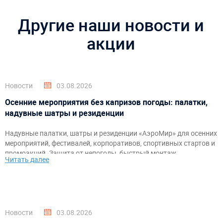
Другие наши новости и
акции
Новости
03.08.2026
Осенние мероприятия без капризов погоды: палатки,
надувные шатры и резиденции
Надувные палатки, шатры и резиденции «АэроМир» для осенних
мероприятий, фестивалей, корпоративов, спортивных стартов и
промоакций. Защита от непогоды, быстрый монтаж,
Читать далее
брендирование и комфортное пространство для гостей и
организаторов.
Новости
03.08.2026