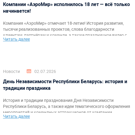
Компании «АэроМир» исполнилось 18 лет — всё только
начинается!
Компания «АэроМир» отмечает 18-летие! История развития,
тысячи реализованных проектов, слова благодарности
клиентам, партнёрам и команде, а также праздничное видео с
Читать далее
самыми яркими моментами за годы работы.
Новости
02.07.2026
День Независимости Республики Беларусь: история и
традиции праздника
История и традиции празднования Дня Независимости
Республики Беларусь, а также идеи тематического оформления
мероприятий и командных аттракционов от компании
Читать далее
«АэроМир».