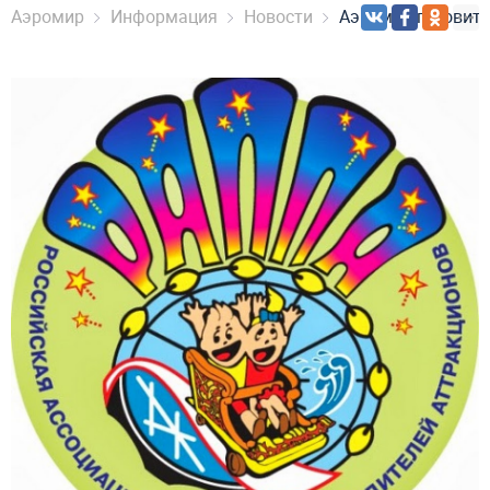
Аэромир
Информация
Новости
Аэромир готовитс