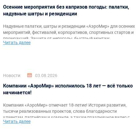
Осенние мероприятия без капризов погоды: палатки,
надувные шатры и резиденции
Надувные палатки, шатры и резиденции «АэроМир» для осенних
мероприятий, фестивалей, корпоративов, спортивных стартов и
промоакций. Защита от непогоды, быстрый монтаж,
Читать далее
брендирование и комфортное пространство для гостей и
организаторов.
Новости
03.08.2026
Компании «АэроМир» исполнилось 18 лет — всё только
начинается!
Компания «АэроМир» отмечает 18-летие! История развития,
тысячи реализованных проектов, слова благодарности
клиентам, партнёрам и команде, а также праздничное видео с
Читать далее
самыми яркими моментами за годы работы.