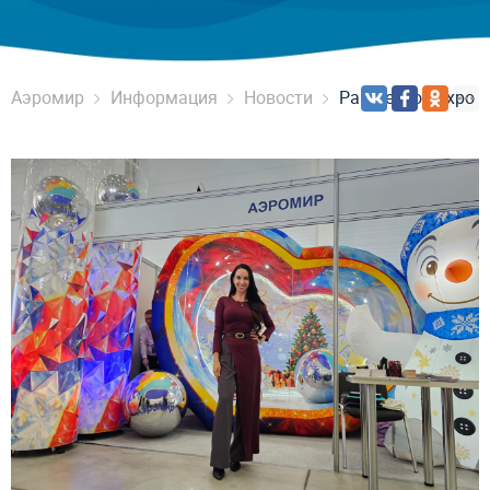
Аэромир
Информация
Новости
ParkSeason Expo 