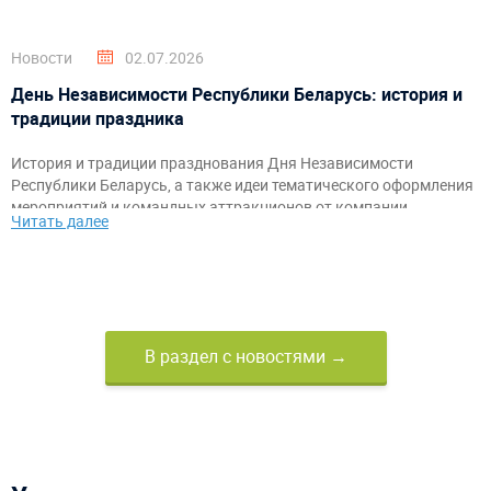
Новости
02.07.2026
День Независимости Республики Беларусь: история и
традиции праздника
История и традиции празднования Дня Независимости
Республики Беларусь, а также идеи тематического оформления
мероприятий и командных аттракционов от компании
Читать далее
«АэроМир».
В раздел с новостями →