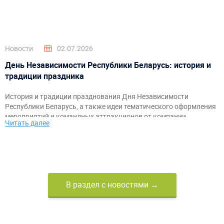
Новости
02.07.2026
День Независимости Республики Беларусь: история и
традиции праздника
История и традиции празднования Дня Независимости
Республики Беларусь, а также идеи тематического оформления
мероприятий и командных аттракционов от компании
Читать далее
«АэроМир».
В раздел с новостями →