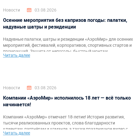
Новости
03.08.2026
Осенние мероприятия без капризов погоды: палатки,
надувные шатры и резиденции
Надувные палатки, шатры и резиденции «АэроМир» для осенних
мероприятий, фестивалей, корпоративов, спортивных стартов и
промоакций. Защита от непогоды, быстрый монтаж,
Читать далее
брендирование и комфортное пространство для гостей и
организаторов.
Новости
03.08.2026
Компании «АэроМир» исполнилось 18 лет — всё только
начинается!
Компания «АэроМир» отмечает 18-летие! История развития,
тысячи реализованных проектов, слова благодарности
клиентам, партнёрам и команде, а также праздничное видео с
Читать далее
самыми яркими моментами за годы работы.