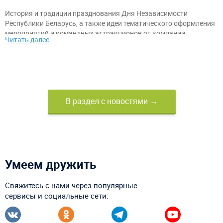
История и традиции празднования Дня Независимости
Республики Беларусь, а также идеи тематического оформления
мероприятий и командных аттракционов от компании
Читать далее
«АэроМир».
В раздел с новостями →
Умеем дружить
Свяжитесь с нами через популярные
сервисы и социальные сети: