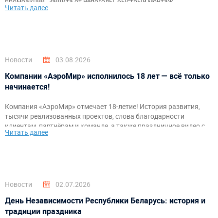
промоакций. Защита от непогоды, быстрый монтаж,
Читать далее
брендирование и комфортное пространство для гостей и
организаторов.
Новости
03.08.2026
Компании «АэроМир» исполнилось 18 лет — всё только
начинается!
Компания «АэроМир» отмечает 18-летие! История развития,
тысячи реализованных проектов, слова благодарности
клиентам, партнёрам и команде, а также праздничное видео с
Читать далее
самыми яркими моментами за годы работы.
Новости
02.07.2026
День Независимости Республики Беларусь: история и
традиции праздника