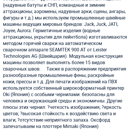
(надувные батуты и СНП; командные и зимние
аттракционы; аэромены, надувные арки, сцены, ангары,
фигуры и т.д.) мы используем промышленные швейные
машины ведущих мировых брендов: Jack, Juck, JATI,
Joyee, Aurora. Герметичные изделия (водные
аттракционы, укрытия для пейнтбола) изготавливаются
методом горячей сварки на автоматическом
сварочном аппарате SEAMTEK 900 AT от Leister
Technologies AG (Швейцария). Модульная конструкция
машины позволяет выполнять более 15 видов
сварочных швов. ⠀ Также в распоряжении предприятия
разнообразные промышленные фены, раскройные
ножи, прессы и т.д. Для печати изображений на ПВХ
используется собственный широкоформатный принтер
Oki (Япония) с особыми чернилами: безопасны для
человека и окружающей среды и экономичны. Другие
плюсы этих чернил: ?четкость изображения; ?яркость
цветов; ?высокая стойкость к воздействию света и
влаги; ?отсутствие неприятного запаха. Оксфорд
запечатываем на плоттере Mimaki (Япония)