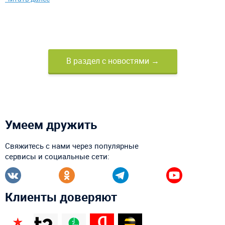
«АэроМир».
В раздел с новостями →
Умеем дружить
Свяжитесь с нами через популярные
сервисы и социальные сети:
Клиенты доверяют