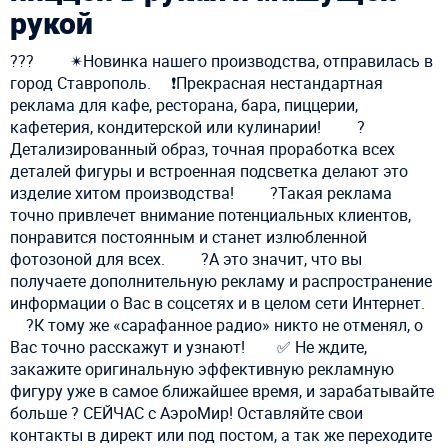
рукой
??‍? ⠀ ⠀ ✴Новинка нашего производства, отправилась в
город Ставрополь. ⠀ ❗Прекрасная нестандартная
реклама для кафе, ресторана, бара, пиццерии,
кафетерия, кондитерской или кулинарии! ⠀ ⠀ ?
Детализированный образ, точная проработка всех
деталей фигуры и встроенная подсветка делают это
изделие хитом производства! ⠀ ⠀ ?Такая реклама
точно привлечет внимание потенциальных клиентов,
понравится постоянным и станет излюбленной
фотозоной для всех. ⠀ ⠀ ?А это значит, что вы
получаете дополнительную рекламу и распространение
информации о Вас в соцсетях и в целом сети Интернет.
⠀ ?К тому же «сарафанное радио» никто не отменял, о
Вас точно расскажут и узнают! ⠀⠀ ✅ Не ждите,
закажите оригинальную эффективную рекламную
фигуру уже в самое ближайшее время, и зарабатывайте
больше ? СЕЙЧАС с АэроМир! Оставляйте свои
контакты в директ или под постом, а так же переходите