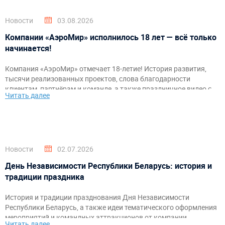
Новости
03.08.2026
Компании «АэроМир» исполнилось 18 лет — всё только
начинается!
Компания «АэроМир» отмечает 18-летие! История развития,
тысячи реализованных проектов, слова благодарности
клиентам, партнёрам и команде, а также праздничное видео с
Читать далее
самыми яркими моментами за годы работы.
Новости
02.07.2026
День Независимости Республики Беларусь: история и
традиции праздника
История и традиции празднования Дня Независимости
Республики Беларусь, а также идеи тематического оформления
мероприятий и командных аттракционов от компании
Читать далее