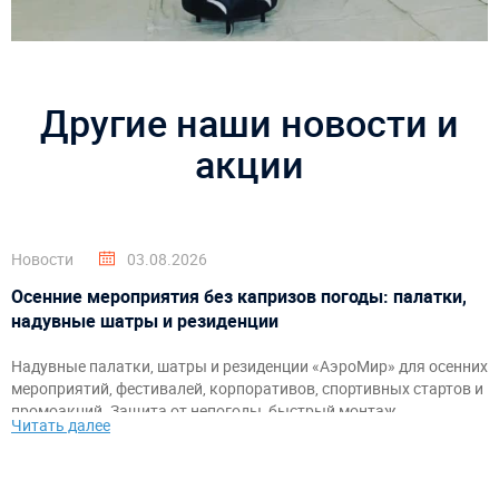
Другие наши новости и
акции
Новости
03.08.2026
Осенние мероприятия без капризов погоды: палатки,
надувные шатры и резиденции
Надувные палатки, шатры и резиденции «АэроМир» для осенних
мероприятий, фестивалей, корпоративов, спортивных стартов и
промоакций. Защита от непогоды, быстрый монтаж,
Читать далее
брендирование и комфортное пространство для гостей и
организаторов.