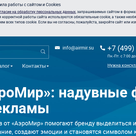
ла работы с сайтом и Cookies
гласие на обработку персональных данных
, запрашиваемых сайтом в формах
я корректной работы сайта используются обязательные cookie, а также необя
 всех типов cookie. Если вы не согласны, пожалуйста, закройте сайт или из
+7 (499)
info@airmir.su
Пн.-Пт. с 7:00 д
алог
Контакты
Нужна консул
роМир»: надувные 
екламы
 от «АэроМир» помогают бренду выделиться и
ние, создают эмоции и становятся символом 