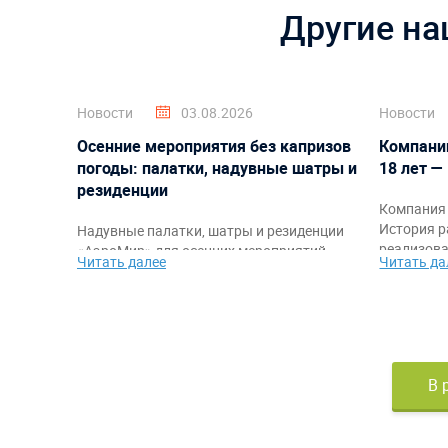
Другие на
Новости
03.08.2026
Новости
Осенние мероприятия без капризов
Компани
погоды: палатки, надувные шатры и
18 лет —
резиденции
Компания 
История р
Надувные палатки, шатры и резиденции
реализова
«АэроМир» для осенних мероприятий,
Читать далее
Читать да
благодарн
фестивалей, корпоративов, спортивных
команде, 
стартов и промоакций. Защита от
самыми я
непогоды, быстрый монтаж,
работы.
брендирование и комфортное
пространство для гостей и организаторов.
В 