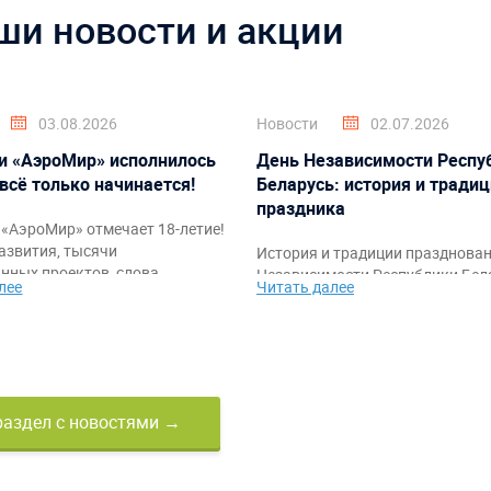
ши новости и акции
03.08.2026
Новости
02.07.2026
и «АэроМир» исполнилось
День Независимости Респу
 всё только начинается!
Беларусь: история и тради
праздника
«АэроМир» отмечает 18-летие!
азвития, тысячи
История и традиции празднова
нных проектов, слова
Независимости Республики Бела
лее
Читать далее
ости клиентам, партнёрам и
также идеи тематического офо
а также праздничное видео с
мероприятий и командных аттр
ркими моментами за годы
от компании «АэроМир».
раздел с новостями →