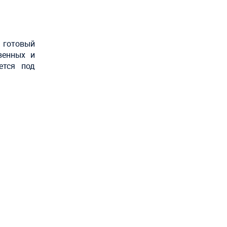
 готовый
венных и
ется под