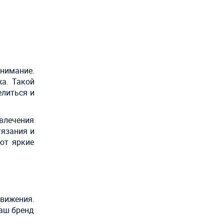
нимание.
а. Такой
елиться и
влечения
тязания и
ют яркие
движения.
ваш бренд