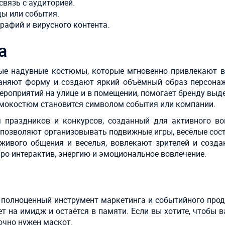
вязь с аудиторией.
ы или события.
рафий и вирусного контента.
а
е надувные костюмы, которые мгновенно привлекают в
аняют форму и создают яркий объёмный образ персонаж
ероприятий на улице и в помещении, помогает бренду выд
евмокостюм становится символом события или компании.
 праздников и конкурсов, созданный для активного во
и позволяют организовывать подвижные игры, весёлые сос
живого общения и веселья, вовлекают зрителей и созда
ро интерактив, энергию и эмоциональное вовлечение.
а полноценный инструмент маркетинга и событийного про
т на имидж и остаётся в памяти. Если вы хотите, чтобы 
очно нужен маскот.