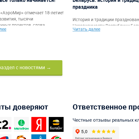
праздника
«АэроМир» отмечает 18-летие!
азвития, тысячи
История и традиции празднова
нных проектов, слова
Независимости Республики Бела
лее
Читать далее
ости клиентам, партнёрам и
также идеи тематического офо
а также праздничное видео с
мероприятий и командных аттр
ркими моментами за годы
от компании «АэроМир».
раздел с новостями →
нты доверяют
Ответственное пр
Честные отзывы реальных к