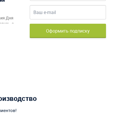
ния Дня
русь, а
рмления
Оформить подписку
акционов
оизводство
лиентов!