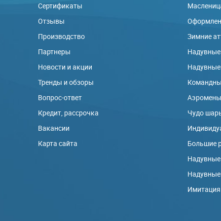
Сертификаты
Маслениц
Отзывы
Оформлени
Производство
Зимние а
Партнеры
Надувные
Новости и акции
Надувные
Тренды и обзоры
Командны
Вопрос-ответ
Аэромен
Кредит, рассрочка
Чудо шар
Вакансии
Индивиду
Карта сайта
Большие 
Надувные
Надувные
Имитация