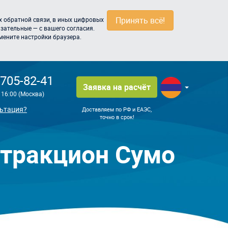
Принять всё!
 обратной связи, в иных цифровых
зательные — с вашего согласия.
мените настройки браузера.
 705-82-41
Заявка на расчёт
о 16:00 (Москва)
ьтация?
Доставляем по РФ и ЕАЭС,
точно в срок!
ттракцион Сумо