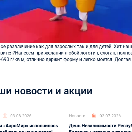
е развлечение как для взрослых так и для детей! Хит наш
авится?Нанесем при желании любой логотип, слоган, полн
690 г/кв.м, отлично держит форму и легко моется. Долгая
ши новости и акции
03.08.2026
Новости
02.07.2026
и «АэроМир» исполнилось
День Независимости Респу
 всё только начинается!
Беларусь: история и тради