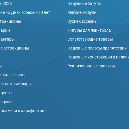
а 2026
Надувные батуты
е ко Дню Победы - 80 лет
Мягкие модули
ттракционы
Сухие бассейны
 арки
Фигуры для пейнтбола
 ангары
Сопутствующие товары
е аттракционы
Надувные полосы препятствий
ы
Надувные конструкции в налич
ы
Реализованные проекты
альные заказы
рекламные шары
 цветы
 сцены
 пламени и аэрофонтаны