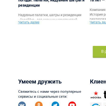
резиденции
Компания 
История р
Надувные палатки, шатры и резиденции
реализова
«АэроМир» для осенних мероприятий,
Читать далее
Читать да
благодарн
фестивалей, корпоративов, спортивных
команде, 
стартов и промоакций. Защита от
самыми я
непогоды, быстрый монтаж,
работы.
брендирование и комфортное
пространство для гостей и организаторов.
В 
Умеем дружить
Клие
Свяжитесь с нами через популярные
сервисы и социальные сети: