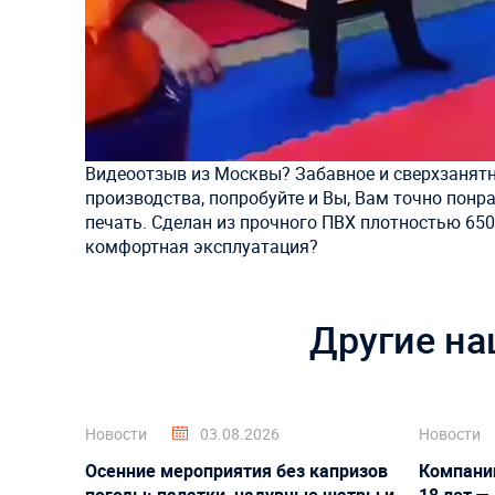
Видеоотзыв из Москвы? Забавное и сверхзанятно
производства, попробуйте и Вы, Вам точно понр
печать. Сделан из прочного ПВХ плотностью 650-
комфортная эксплуатация?
Другие на
Новости
03.08.2026
Новости
Осенние мероприятия без капризов
Компани
погоды: палатки, надувные шатры и
18 лет —