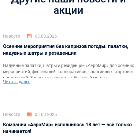
акции
Новости
03.08.2026
Осенние мероприятия без капризов погоды: палатки,
надувные шатры и резиденции
Надувные палатки, шатры и резиденции «АэроМир» для осенних
мероприятий, фестивалей, корпоративов, спортивных стартов и
промоакций. Защита от непогоды, быстрый монтаж,
Читать далее
брендирование и комфортное пространство для гостей и
организаторов.
Новости
03.08.2026
Компании «АэроМир» исполнилось 18 лет — всё только
начинается!