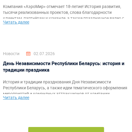
Компания «АэроМир» отмечает 18-летие! История развития,
тысячи реализованных проектов, слова благодарности
клиентам, партнёрам и команде, а также праздничное видео с
Читать далее
самыми яркими моментами за годы работы.
Новости
02.07.2026
День Независимости Республики Беларусь: история и
традиции праздника
История и традиции празднования Дня Независимости
Республики Беларусь, а также идеи тематического оформления
мероприятий и командных аттракционов от компании
Читать далее
«АэроМир».