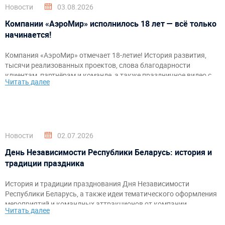
Новости
03.08.2026
Компании «АэроМир» исполнилось 18 лет — всё только
начинается!
Компания «АэроМир» отмечает 18-летие! История развития,
тысячи реализованных проектов, слова благодарности
клиентам, партнёрам и команде, а также праздничное видео с
Читать далее
самыми яркими моментами за годы работы.
Новости
02.07.2026
День Независимости Республики Беларусь: история и
традиции праздника
История и традиции празднования Дня Независимости
Республики Беларусь, а также идеи тематического оформления
мероприятий и командных аттракционов от компании
Читать далее
«АэроМир».