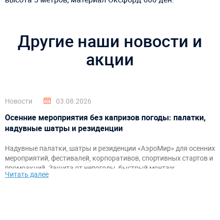
Другие наши новости и
акции
Новости
03.08.2026
Осенние мероприятия без капризов погоды: палатки,
надувные шатры и резиденции
Надувные палатки, шатры и резиденции «АэроМир» для осенних
мероприятий, фестивалей, корпоративов, спортивных стартов и
промоакций. Защита от непогоды, быстрый монтаж,
Читать далее
брендирование и комфортное пространство для гостей и
организаторов.