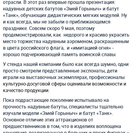
отрасли. В этот раз впервые прошла презентация:
надувных детских батутов «Змей Горыныч» и батут
«Танк», обучающих дидактических мягких модулей.
Ну
и как всегда, мы не забыли о приближающемся
празднике. Совсем скоро 9 мая, поэтому
продемонстрировали, как
недорого и красиво украсить
место торжества надувным аэроменом, раскрашенным
в цвета российского флага,
и «имитацией огня» -
хорошо подчеркивающей
память воинской славы.
У стенда нашей компании было как всегда шумно, одни
просто смотрели представленные экспонаты, дети
играли на выставочных экземплярах, профессионалы
культурно-досуговой сферы оценивали возможности и
качество продукции
.
Пока подрастающее поколение испытывало на
прочность надувные батуты, специалисты тщательно
изучали модели «Змей Горыныч» и батут «Танк».
Основное отличие этих аттракционов от
предшественников в том, что в изделиях воплощена
концепция, реализованная в больших и ярких фигурах –