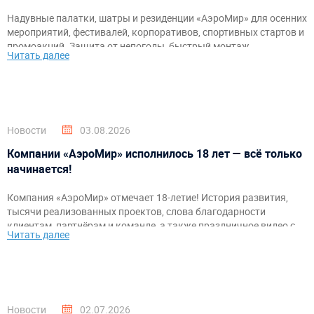
Надувные палатки, шатры и резиденции «АэроМир» для осенних
мероприятий, фестивалей, корпоративов, спортивных стартов и
промоакций. Защита от непогоды, быстрый монтаж,
Читать далее
брендирование и комфортное пространство для гостей и
организаторов.
Новости
03.08.2026
Компании «АэроМир» исполнилось 18 лет — всё только
начинается!
Компания «АэроМир» отмечает 18-летие! История развития,
тысячи реализованных проектов, слова благодарности
клиентам, партнёрам и команде, а также праздничное видео с
Читать далее
самыми яркими моментами за годы работы.
Новости
02.07.2026