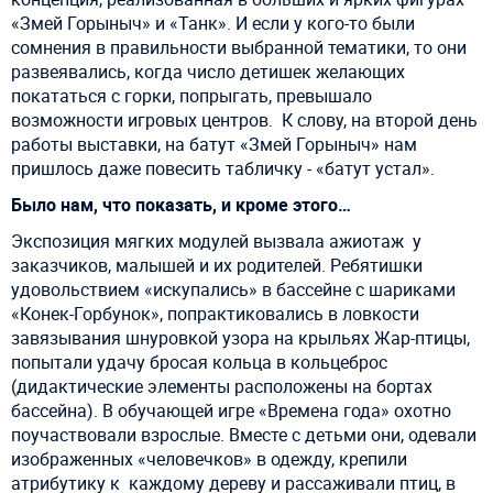
«Змей Горыныч» и «Танк». И если у кого-то были
сомнения в правильности выбранной тематики, то они
развеявались
, когда число детишек желающих
покататься с горки, попрыгать, превышало
возможности игровых центров.
К слову, на второй день
работы выставки, на батут «Змей Горыныч» нам
пришлось даже повесить табличку - «батут устал».
Было нам, что показать, и кроме этого…
Экспозиция мягких модулей вызвала ажиотаж
у
заказчиков, малышей и их родителей. Ребятишки
удовольствием «искупались» в бассейне с шариками
«Конек-Горбунок», попрактиковались в ловкости
завязывания шнуровкой узора на крыльях Жар-птицы,
попытали удачу бросая кольца в кольцеброс
(дидактические элементы расположены на бортах
бассейна). В обучающей игре «Времена года»
охотно
поучаствовали взрослые. Вместе с детьми они, одевали
изображенных «человечков» в одежду, крепили
атрибутику к
каждому дереву и рассаживали птиц, в