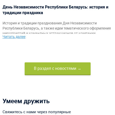
День Независимости Республики Беларусь: история и
традиции праздника
История и традиции празднования Дня Независимости
Республики Беларусь, а также идеи тематического оформления
мероприятий и командных аттракционов от компании
Читать далее
«АэроМир».
В раздел с новостями →
Умеем дружить
Свяжитесь с нами через популярные