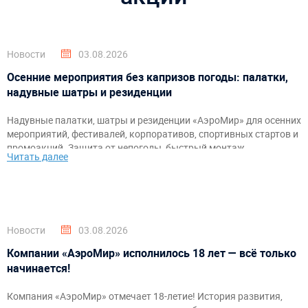
Новости
03.08.2026
Осенние мероприятия без капризов погоды: палатки,
надувные шатры и резиденции
Надувные палатки, шатры и резиденции «АэроМир» для осенних
мероприятий, фестивалей, корпоративов, спортивных стартов и
промоакций. Защита от непогоды, быстрый монтаж,
Читать далее
брендирование и комфортное пространство для гостей и
организаторов.
Новости
03.08.2026
Компании «АэроМир» исполнилось 18 лет — всё только
начинается!
Компания «АэроМир» отмечает 18-летие! История развития,