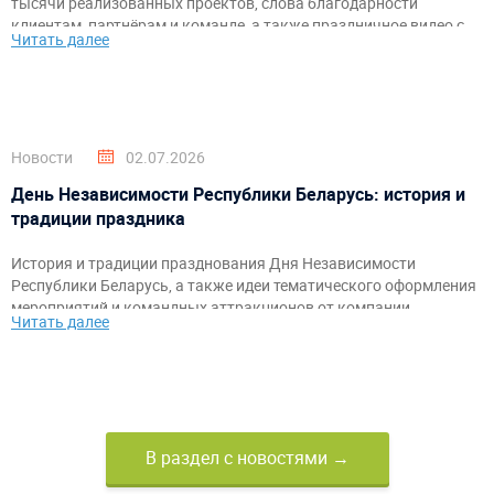
тысячи реализованных проектов, слова благодарности
клиентам, партнёрам и команде, а также праздничное видео с
Читать далее
самыми яркими моментами за годы работы.
Новости
02.07.2026
День Независимости Республики Беларусь: история и
традиции праздника
История и традиции празднования Дня Независимости
Республики Беларусь, а также идеи тематического оформления
мероприятий и командных аттракционов от компании
Читать далее
«АэроМир».
В раздел с новостями →