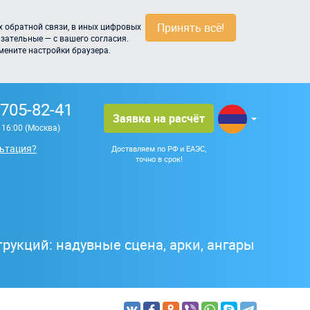
Принять всё!
 обратной связи, в иных цифровых
зательные — с вашего согласия.
мените настройки браузера.
 705-82-41
Заявка на расчёт
о 16:00 (Москва)
ьтация?
Доставляем по РФ и ЕАЭС,
точно в срок!
рукций: надувные сцена, арки, ангары