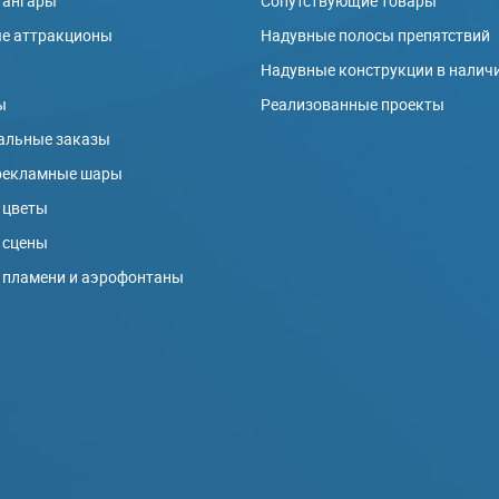
 ангары
Сопутствующие товары
е аттракционы
Надувные полосы препятствий
ы
Надувные конструкции в налич
ы
Реализованные проекты
альные заказы
рекламные шары
 цветы
 сцены
 пламени и аэрофонтаны